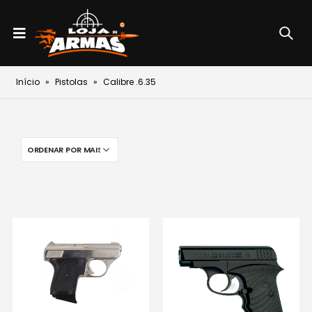
Início
»
Pistolas
»
Calibre .6.35