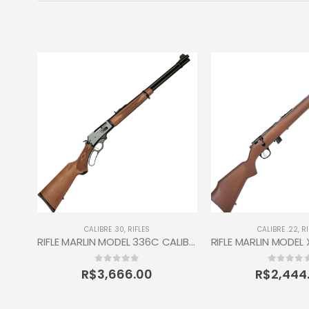
CALIBRE .30
,
RIFLES
CALIBRE .22
,
RI
Carabina WINCHESTER Modelo 1892 Short Calibre 44
RIFLE MARLIN MODEL 336C CALIBRE 30/30 WIN
0
out of 5
0
out of 5
R$
3,666.00
R$
2,444