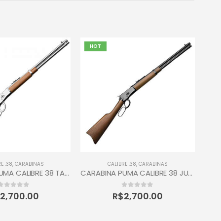
HOT
E .38
,
CARABINAS
CALIBRE .38
,
CARABINAS
CARABINA PUMA CALIBRE 38 TAURUS 12 TIROS
CARABINA PUMA CALIBRE 38 JUNIOR TAURUS 10 TIROS INOX
0
out of 5
0
out of 5
2,700.00
R$
2,700.00