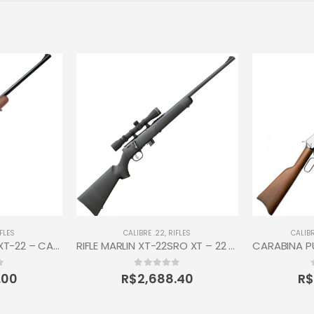
FLES
CALIBRE .22
,
RIFLES
CALIBR
RIFLE MARLIN MODEL XT-22 – CALIBRE 22 LR
RIFLE MARLIN XT-22SRO XT – 22 SERIES – CALIBRE : 22 LR
0
out of 5
.00
R$
2,688.40
R$