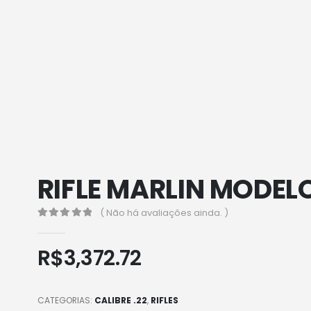
RIFLE MARLIN MODEL
( Não há avaliações ainda. )
0
out of 5
R$
3,372.72
CATEGORIAS:
CALIBRE .22
,
RIFLES