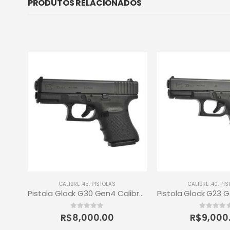
PRODUTOS RELACIONADOS
CALIBRE .45
,
PISTOLAS
CALIBRE .40
,
PIS
PISTOLA P320-M18 BRAVO CALIBRE 9MM – SIG SAUER
Pistola Glock G30 Gen4 Calibre .45 10+1 Tiros
0
out of 5
0
out of 5
R$
8,000.00
R$
9,000