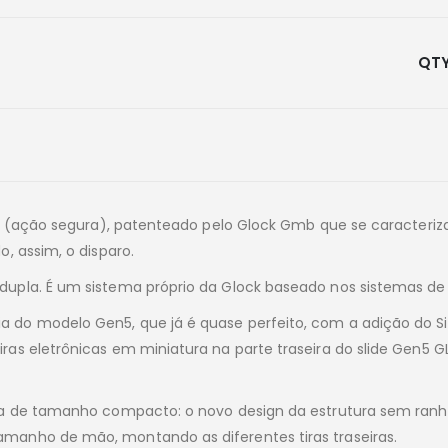
ion (ação segura), patenteado pelo Glock Gmb que se caracter
, assim, o disparo.
upla. É um sistema próprio da Glock baseado nos sistemas de 
 do modelo Gen5, que já é quase perfeito, com a adição do S
as eletrônicas em miniatura na parte traseira do slide Gen5 GL
la de tamanho compacto: o novo design da estrutura sem ranhu
manho de mão, montando as diferentes tiras traseiras.