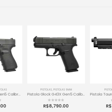
TOLAS
PISTOLAS
,
PISTOLAS 9MM
PISTO
Pistola Glock G23 Gen5 Calibre .40 13+1 Tiros
Pistola Glock G43X Gen5 Calibre 9Mm 10+1 Tiros
0
out of 5
.00
R$
8,790.00
R$