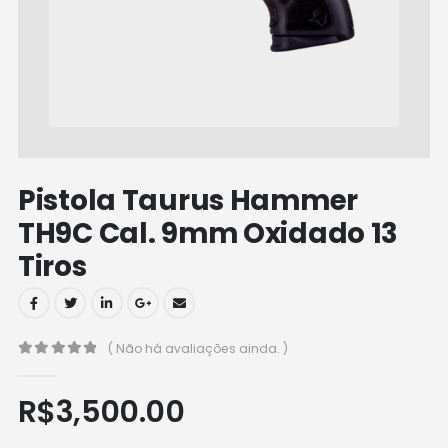
Pistola Taurus Hammer
TH9C Cal. 9mm Oxidado 13
Tiros
( Não há avaliações ainda. )
0
out of 5
R$
3,500.00