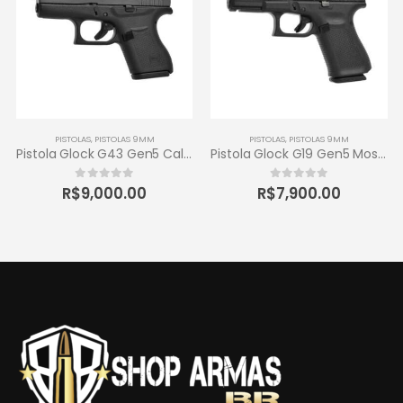
PISTOLAS
,
PISTOLAS 9MM
PISTOLAS
,
PISTOLAS 9MM
Pistola Glock G43 Gen5 Calibre 9Mm 6+1 Tiros
Pistola Glock G19 Gen5 Mos Calibre 9Mm 15+1 Tiros
R$
9,000.00
R$
7,900.00
0
out of 5
0
out of 5