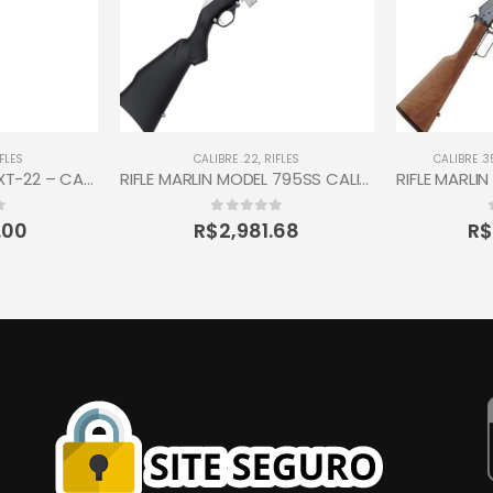
FLES
CALIBRE .22
,
RIFLES
CALIBRE .3
RIFLE MARLIN MODEL XT-22 – CALIBRE 22 LR
RIFLE MARLIN MODEL 795SS CALIBRE 22 LONGO RIFLE
0
out of 5
.00
R$
2,981.68
R$