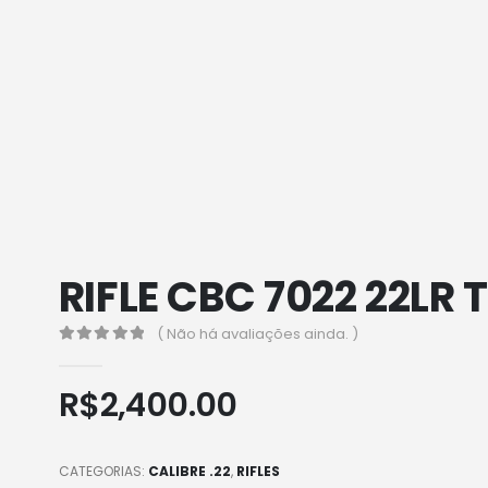
RIFLE CBC 7022 22L
( Não há avaliações ainda. )
0
out of 5
R$
2,400.00
CATEGORIAS:
CALIBRE .22
,
RIFLES