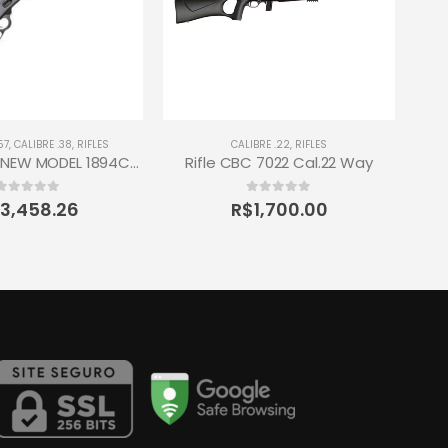
57
,
CALIBRE .38
,
RIFLES
CALIBRE .22
,
RIFLES
RIFLE MARLIN NEW MODEL 1894CSS CALIBRE 357 MAG / 38 SPL
Rifle CBC 7022 Cal.22 Way
R
0
out of 5
0
out of 5
3,458.26
R$
1,700.00